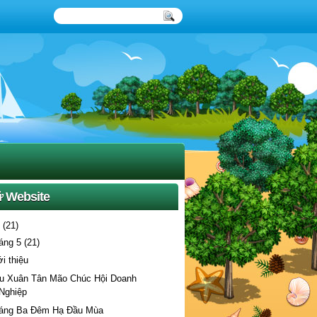
ữ Website
4
(21)
háng 5
(21)
ới thiệu
u Xuân Tân Mão Chúc Hội Doanh
Nghiệp
áng Ba Đêm Hạ Đầu Mùa