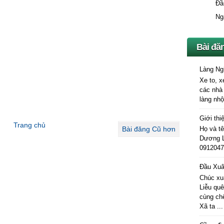
Đầ
Ng
Bài đă
Làng Ng
Xe to, x
các nhà
làng nhộ
Giới thi
Trang chủ
Bài đăng Cũ hơn
Họ và t
Dương L
0912047
Đầu Xuâ
Chúc xu
Liễu quê
cùng ch
Xã ta ...