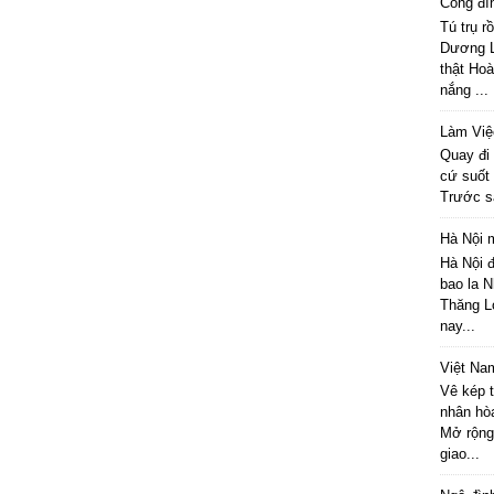
Cồng đì
Tú trụ 
Dương L
thật Hoà
nắng ...
Làm Việ
Quay đi 
cứ suốt
Trước sa
Hà Nội 
Hà Nội 
bao la N
Thăng L
nay...
Việt Na
Vê kép t
nhân hò
Mở rộng 
giao...