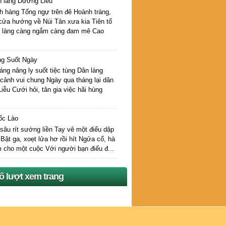
h làng Dương Liễu
h hàng Tổng ngự trên đê Hoành tráng,
 cửa hướng về Núi Tản xưa kia Tiên tổ
h làng càng ngắm càng đam mê Cao
ng Suốt Ngày
ng nâng ly suốt tiệc tùng Dân làng
cảnh vui chung Ngày qua tháng lại dân
ễu Cưới hỏi, tân gia việc hãi hùng
.
ốc Lào
âu rít sướng liền Tay vê một điếu dập
Bật ga, xoẹt lửa hơ rồi hít Ngửa cổ, hà
 cho một cuộc Với người bạn điếu đ...
ố lượt xem trang