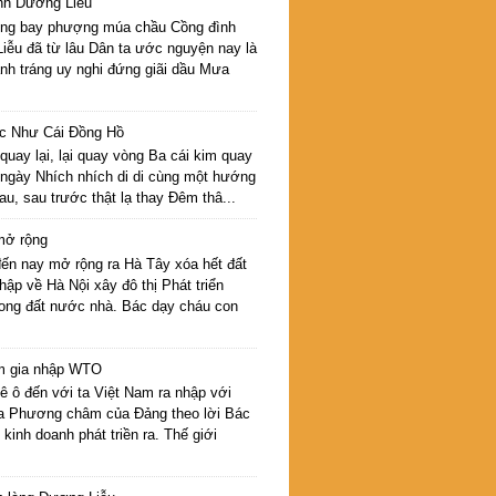
nh Dương Liễu
rồng bay phượng múa chầu Cồng đình
iễu đã từ lâu Dân ta ước nguyện nay là
nh tráng uy nghi đứng giãi dầu Mưa
c Như Cái Đồng Hồ
quay lại, lại quay vòng Ba cái kim quay
 ngày Nhích nhích di di cùng một hướng
u, sau trước thật lạ thay Đêm thâ...
mở rộng
đến nay mở rộng ra Hà Tây xóa hết đất
hập về Hà Nội xây đô thị Phát triển
ong đất nước nhà. Bác dạy cháu con
m gia nhập WTO
ê ô đến với ta Việt Nam ra nhập với
a Phương châm của Đảng theo lời Bác
kinh doanh phát triền ra. Thế giới