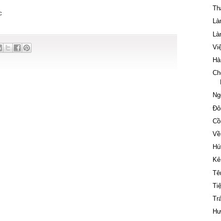
Th
c
Là
Là
Vi
Hà
Ch
Ng
Đô
Cồ
Về
Hú
Kẻ
Tê
Ti
Tr
Hư