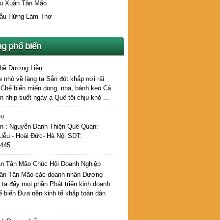
u Xuân Tân Mão
ẫu Hứng Làm Thơ
ng phổ biến
hề Dương Liễu
e nhỏ về làng ta Sắn đót khắp nơi rải
 Chế biến miến dong, nha, bánh kẹo Cả
n nhịp suốt ngày ạ Quê tôi chịu khó ...
ệu
ên : Nguyễn Danh Thiện Quê Quán:
iễu - Hoài Đức- Hà Nội SDT:
445
n Tân Mão Chúc Hội Doanh Nghiệp
ân Tân Mão các doanh nhân Dương
 ta đẩy mọi phần Phát triển kinh doanh
ế biến Đưa nền kinh tế khắp toàn dân