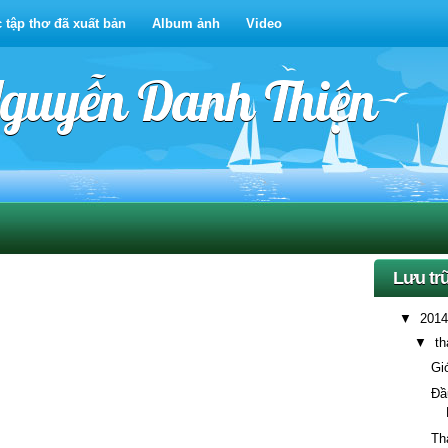
 tập thơ đã xuất bản
Album ảnh
Video
Nguyễn Danh Thiện
Lưu tr
▼
201
▼
t
Gi
Đầ
Th