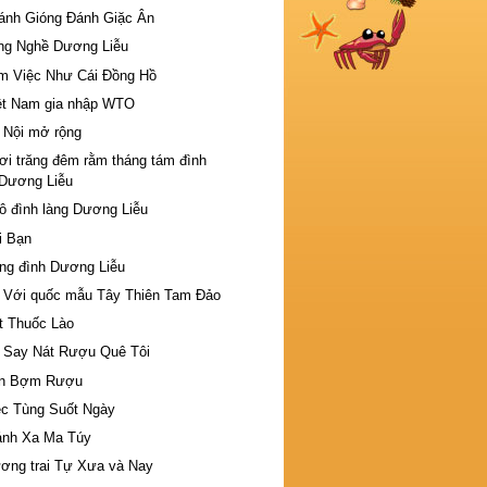
ánh Gióng Đánh Giặc Ân
ng Nghề Dương Liễu
m Việc Như Cái Đồng Hồ
ệt Nam gia nhập WTO
 Nội mở rộng
ơi trăng đêm rằm tháng tám đình
Dương Liễu
ô đình làng Dương Liễu
i Bạn
ng đình Dương Liễu
 Với quốc mẫu Tây Thiên Tam Đảo
t Thuốc Lào
 Say Nát Rượu Quê Tôi
n Bợm Rượu
ệc Tùng Suốt Ngày
ánh Xa Ma Túy
ơng trai Tự Xưa và Nay