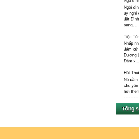
Ngô đìn
Ngôi đìn
uy nghi
đặt Đìn
sang, ...
Tiệc Tù
Nhấp nhá
đám xứ 
Dương Li
Đám x..
Hút Thu
Nỏ cầm s
cho yên 
hơi thèm
Tổng s